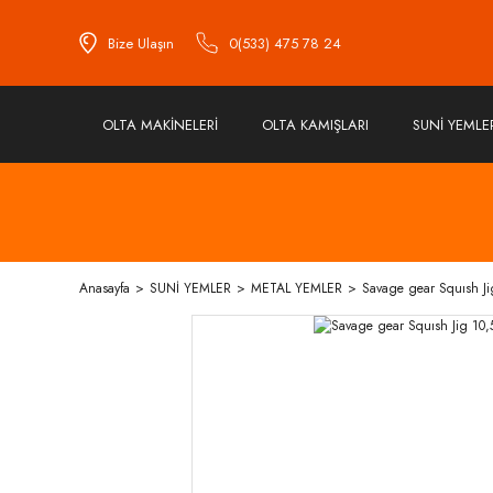
Bize Ulaşın
0(533) 475 78 24
OLTA MAKİNELERİ
OLTA KAMIŞLARI
SUNİ YEMLE
Anasayfa
SUNİ YEMLER
METAL YEMLER
Savage gear Squısh J