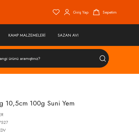
Giriş Yap
Sepetim
KAMP MALZEMELERİ
SAZAN AVI
ÜRÜN
ARA
ig 10,5cm 100g Suni Yem
ER
7527
KDV