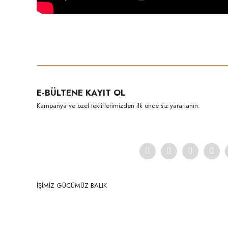
Bu ürünün fiyat bilgisi, resim, ürün açıklamalarında ve diğer konula
Görüş ve önerileriniz için teşekkür ederiz.
Ürün resmi kalitesiz, bozuk veya görüntülenemiyor.
E-BÜLTENE KAYIT OL
Ürün açıklamasında eksik bilgiler bulunuyor.
Kampanya ve özel tekliflerimizden ilk önce siz yararlanın.
Ürün bilgilerinde hatalar bulunuyor.
Ürün fiyatı diğer sitelerden daha pahalı.
Bu ürüne benzer farklı alternatifler olmalı.
İŞİMİZ GÜCÜMÜZ BALIK