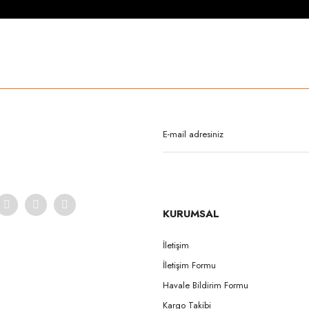
rda yetersiz gördüğünüz noktaları öneri formunu kullanarak tarafımıza iletebilirsi
Bu ürüne ilk yorumu siz yapın!
Yorum Yaz
KURUMSAL
İletişim
İletişim Formu
Gönder
Havale Bildirim Formu
Kargo Takibi