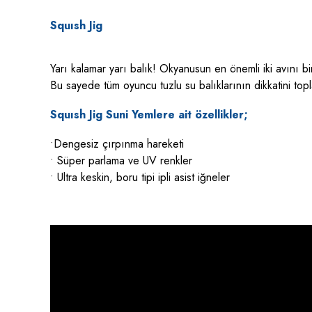
Squısh Jig
Yarı kalamar yarı balık! Okyanusun en önemli iki avını bi
Bu sayede tüm oyuncu tuzlu su balıklarının dikkatini toplar
Squısh Jig Suni Yemlere ait özellikler;
•Dengesiz çırpınma hareketi
• Süper parlama ve UV renkler
• Ultra keskin, boru tipi ipli asist iğneler