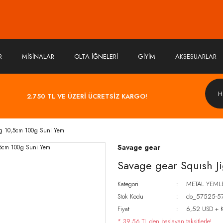
R
MİSİNALAR
OLTA İĞNELERİ
GİYİM
AKSESUARLAR
2.750 TL VE ÜZERİ ÜCRETSİZ KARGO!
ig 10,5cm 100g Suni Yem
Savage gear
Savage gear Squısh J
Kategori
METAL YEML
Stok Kodu
cb_57525-5
Fiyat
6,52 USD + 
* 39,56 TL den başlayan taksitlerle!