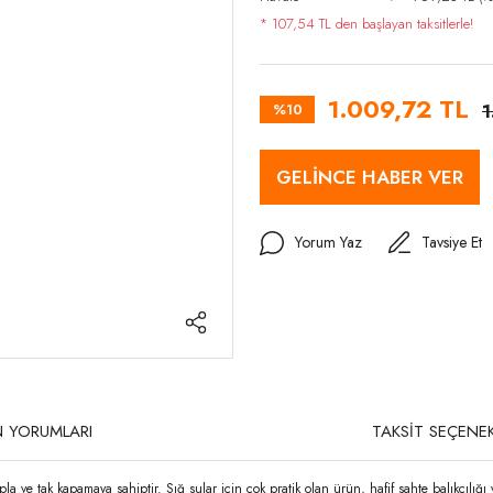
* 107,54 TL den başlayan taksitlerle!
1.009,72 TL
%10
1
GELİNCE HABER VER
Yorum Yaz
Tavsiye Et
 YORUMLARI
TAKSİT SEÇENEK
a ve tak kapamaya sahiptir. Sığ sular için çok pratik olan ürün, hafif sahte balıkçılığı v