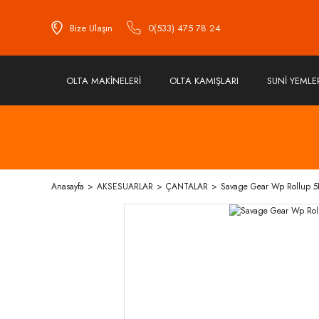
Bize Ulaşın
0(533) 475 78 24
OLTA MAKİNELERİ
OLTA KAMIŞLARI
SUNİ YEMLE
Anasayfa
AKSESUARLAR
ÇANTALAR
Savage Gear Wp Rollup 5