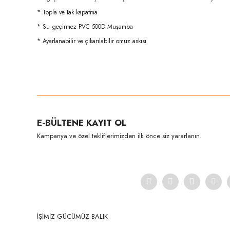
* Topla ve tak kapatma
* Su geçirmez PVC 500D Muşamba
* Ayarlanabilir ve çıkarılabilir omuz askısı
Bu ürünün fiyat bilgisi, resim, ürün açıklamalarında ve diğer konula
Görüş ve önerileriniz için teşekkür ederiz.
Ürün resmi kalitesiz, bozuk veya görüntülenemiyor.
E-BÜLTENE KAYIT OL
Ürün açıklamasında eksik bilgiler bulunuyor.
Kampanya ve özel tekliflerimizden ilk önce siz yararlanın.
Ürün bilgilerinde hatalar bulunuyor.
Ürün fiyatı diğer sitelerden daha pahalı.
Bu ürüne benzer farklı alternatifler olmalı.
İŞİMİZ GÜCÜMÜZ BALIK