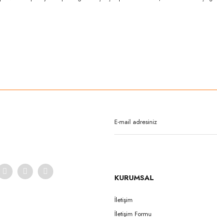
rda yetersiz gördüğünüz noktaları öneri formunu kullanarak tarafımıza iletebilirsi
Bu ürüne ilk yorumu siz yapın!
Yorum Yaz
KURUMSAL
İletişim
İletişim Formu