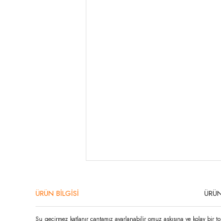
ÜRÜN BİLGİSİ
ÜRÜN
Su geçirmez katlanır çantamız ayarlanabilir omuz askısına ve kolay bir topl