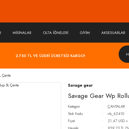
R
MİSİNALAR
OLTA İĞNELERİ
GİYİM
AKSESUARLAR
2.750 TL VE ÜZERİ ÜCRETSİZ KARGO!
L Çanta
Savage gear
Savage Gear Wp Roll
Kategori
ÇANTALAR
Stok Kodu
cb_62410
Fiyat
21,47 USD +
Havale
959,23 TL (%5