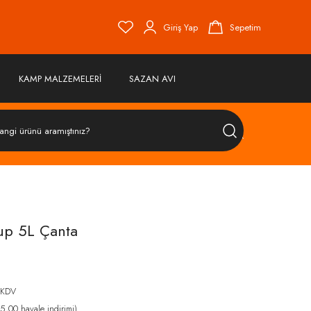
Giriş Yap
Sepetim
KAMP MALZEMELERİ
SAZAN AVI
ÜRÜN
ARA
up 5L Çanta
 KDV
,00 havale indirimi)