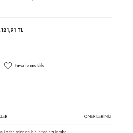
.121,91 TL
LERİ
ÖNERİLERİNİZ
e kıyıdan spinning için ihtiyacınızı karşılar.