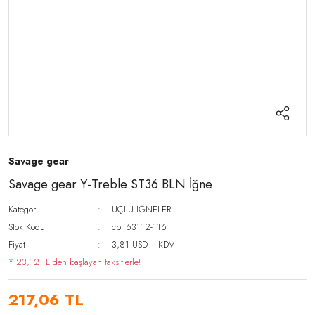
Savage gear
Savage gear Y-Treble ST36 BLN İğne
Kategori
ÜÇLÜ İĞNELER
Stok Kodu
cb_63112-116
Fiyat
3,81 USD + KDV
* 23,12 TL den başlayan taksitlerle!
217,06 TL