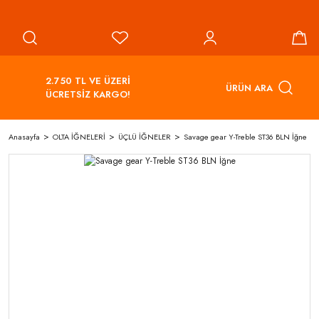
2.750 TL VE ÜZERİ
ÜRÜN ARA
ÜCRETSİZ KARGO!
Anasayfa
OLTA İĞNELERİ
ÜÇLÜ İĞNELER
Savage gear Y-Treble ST36 BLN İğne