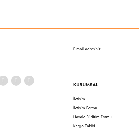
rda yetersiz gördüğünüz noktaları öneri formunu kullanarak tarafımıza iletebilirsi
Bu ürüne ilk yorumu siz yapın!
Yorum Yaz
KURUMSAL
İletişim
İletişim Formu
Gönder
Havale Bildirim Formu
Kargo Takibi