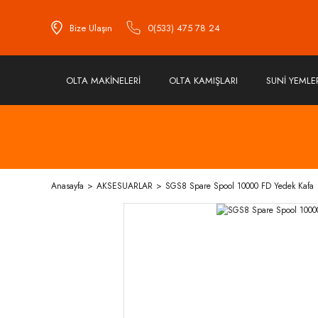
Bize Ulaşın
0(533) 475 78 24
OLTA MAKİNELERİ
OLTA KAMIŞLARI
SUNİ YEMLE
Anasayfa
AKSESUARLAR
SGS8 Spare Spool 10000 FD Yedek Kafa