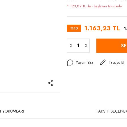
* 123,89 TL den başlayan taksitlerle!
1.163,23 TL
%10
1
SE
Yorum Yaz
Tavsiye Et
 YORUMLARI
TAKSİT SEÇENEK