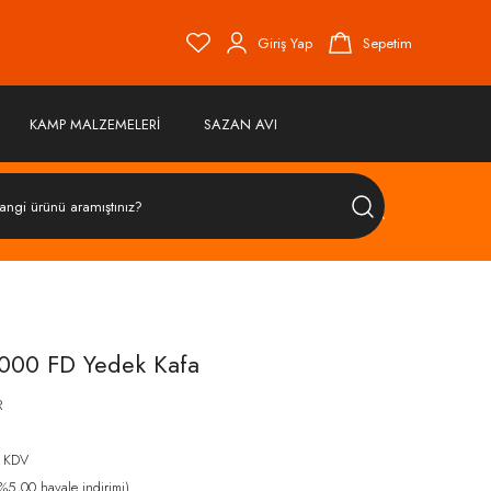
Giriş Yap
Sepetim
KAMP MALZEMELERİ
SAZAN AVI
ÜRÜN
ARA
000 FD Yedek Kafa
R
 KDV
%5,00 havale indirimi)