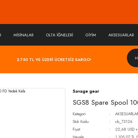
R
MİSİNALAR
OLTA İĞNELERİ
GİYİM
AKSESUARLAR
2.750 TL VE ÜZERİ ÜCRETSİZ KARGO!
Savage gear
SGS8 Spare Spool 10
Kategori
AKSESUARLA
Stok Kodu
cb_73126
Fiyat
22,68 USD +
Havale
1.105,07 TL (