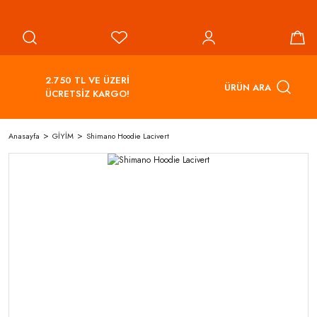
2.750 TL VE ÜZERİ
ÜRÜN ARA
ÜCRETSİZ KARGO!
Anasayfa
GİYİM
Shimano Hoodie Lacivert