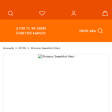
2.750 TL VE ÜZERİ
ÜRÜN ARA
ÜCRETSİZ KARGO!
Anasayfa
GİYİM
Shimano Sweatshirt Mavi