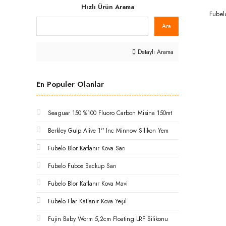
RONTHOMPSON (3)
Hızlı Ürün Arama
Fubel
FUBELO (2)
Ara
Savage gear (2)
BOATMAN (1)
Detaylı Arama
Lineaeffe (1)
En Populer Olanlar
Seaguar 150 %100 Fluoro Carbon Misina 150mt
Berkley Gulp Alive 1'' Inc Minnow Silikon Yem
Fubelo Blor Katlanır Kova Sarı
Fubelo Fubox Backup Sarı
Fubelo Blor Katlanır Kova Mavi
Fubelo Flar Katlanır Kova Yeşil
Fujin Baby Worm 5,2cm Floating LRF Silikonu