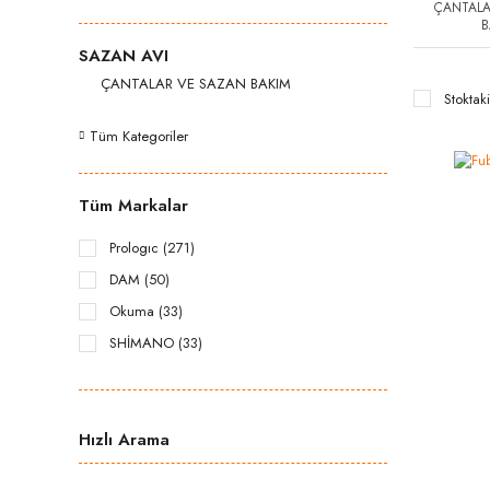
ÇANTALA
B
SAZAN AVI
ÇANTALAR VE SAZAN BAKIM
Stoktaki
Tüm Kategoriler
Tüm Markalar
Prologıc (271)
DAM (50)
Okuma (33)
SHİMANO (33)
KUDOS (11)
KENDO (5)
Hızlı Arama
BKK (3)
DAIWA (3)