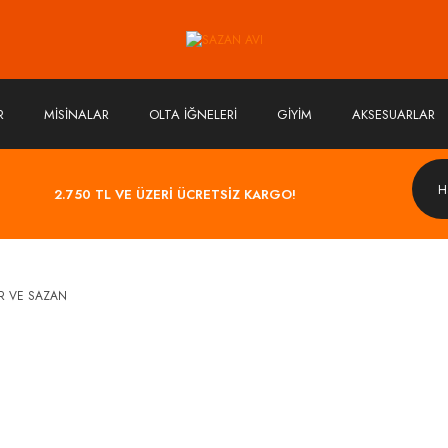
R
MİSİNALAR
OLTA İĞNELERİ
GİYİM
AKSESUARLAR
2.750 TL VE ÜZERİ ÜCRETSİZ KARGO!