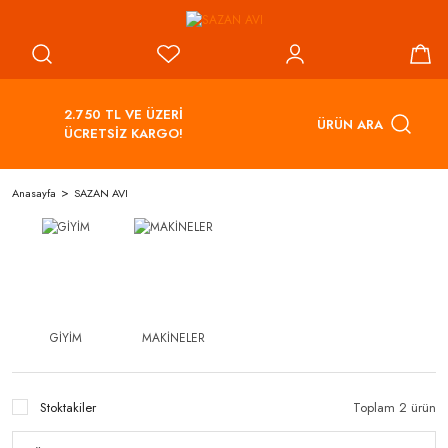
2.750 TL VE ÜZERİ
ÜRÜN ARA
ÜCRETSİZ KARGO!
Anasayfa
SAZAN AVI
GİYİM
MAKİNELER
Stoktakiler
Toplam 2 ürün