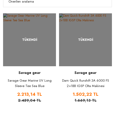
TÜKENDİ
TÜKENDİ
Savage gear
Savage gear
Savage Gear Marine UV Long
Dam Quick Runshift 3A 6000 FS
Sleeve Tee Sea Blue
2+1BB IGSP Olta Makinesi
2.213,14 TL
1.502,22 TL
2.459,04 TL
1.669,13 TL