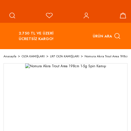
2.750 TL VE ÜZERİ
ÜRÜN ARA
ÜCRETSİZ KARGO!
Anasayfa
OLTA KAMIŞLARI
LRF OLTA KAMIŞLARI
Nomura Akıra Trout Area 198cm 1