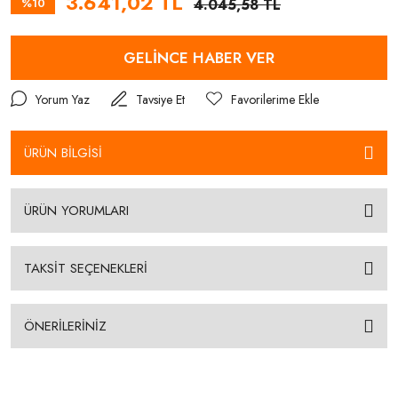
3.641,02 TL
%10
4.045,58 TL
GELİNCE HABER VER
Yorum Yaz
Tavsiye Et
ÜRÜN BİLGİSİ
ÜRÜN YORUMLARI
TAKSİT SEÇENEKLERİ
ÖNERİLERİNİZ