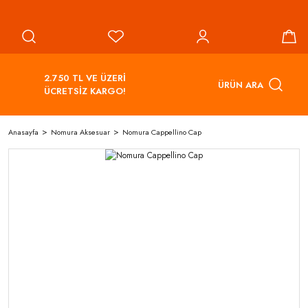
2.750 TL VE ÜZERİ
ÜRÜN ARA
ÜCRETSİZ KARGO!
Anasayfa
Nomura Aksesuar
Nomura Cappellino Cap