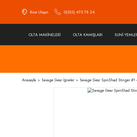
Bize Ulaşın
0(533) 475 78 24
OLTA MAKİNELERİ
OLTA KAMIŞLARI
SUNİ YEMLE
Anasayfa
Savage Gear İğneler
Savage Gear SpinShad Stinger #1 