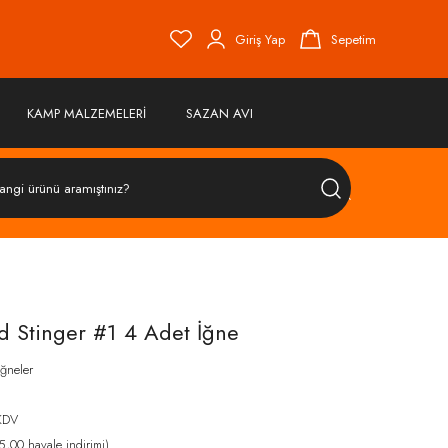
Giriş Yap
Sepetim
KAMP MALZEMELERİ
SAZAN AVI
ÜRÜN
ARA
 Stinger #1 4 Adet İğne
ğneler
KDV
,00 havale indirimi)