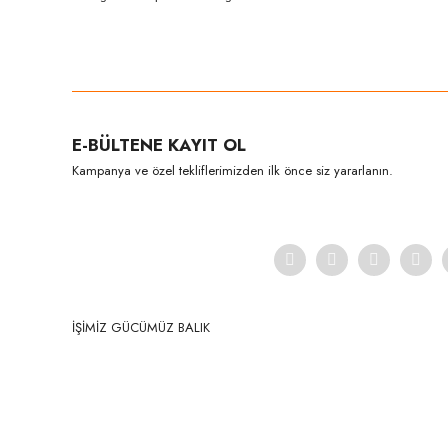
Bu ürünün fiyat bilgisi, resim, ürün açıklamalarında ve diğer konula
Görüş ve önerileriniz için teşekkür ederiz.
Ürün resmi kalitesiz, bozuk veya görüntülenemiyor.
E-BÜLTENE KAYIT OL
Ürün açıklamasında eksik bilgiler bulunuyor.
Kampanya ve özel tekliflerimizden ilk önce siz yararlanın.
Ürün bilgilerinde hatalar bulunuyor.
Ürün fiyatı diğer sitelerden daha pahalı.
Bu ürüne benzer farklı alternatifler olmalı.
İŞİMİZ GÜCÜMÜZ BALIK