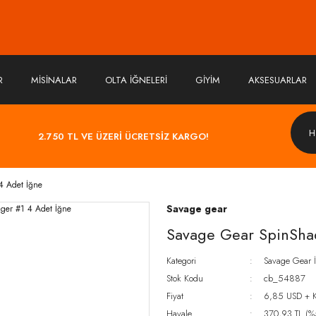
R
MİSİNALAR
OLTA İĞNELERİ
GİYİM
AKSESUARLAR
2.750 TL VE ÜZERİ ÜCRETSİZ KARGO!
4 Adet İğne
Savage gear
Savage Gear SpinShad
Kategori
Savage Gear İ
Stok Kodu
cb_54887
Fiyat
6,85 USD + 
Havale
370,93 TL (%5