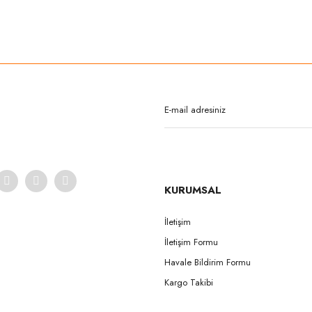
rda yetersiz gördüğünüz noktaları öneri formunu kullanarak tarafımıza iletebilirsi
Bu ürüne ilk yorumu siz yapın!
Yorum Yaz
KURUMSAL
İletişim
İletişim Formu
Gönder
Havale Bildirim Formu
Kargo Takibi