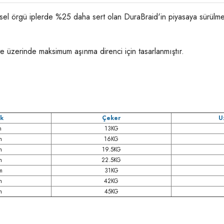
el örgü iplerde %25 daha sert olan DuraBraid'in piyasaya sürülmes
te üzerinde maksimum aşınma direnci için tasarlanmıştır.
ık
Çeker
U
m
13KG
m
16KG
m
19.5KG
m
22.5KG
m
31KG
m
42KG
m
45KG
rda yetersiz gördüğünüz noktaları öneri formunu kullanarak tarafımıza iletebilirsi