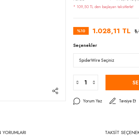
* 109,50 TL den başlayan taksitlerle!
1.028,11 TL
%10
1
Seçenekler
SE
Yorum Yaz
Tavsiye Et
 YORUMLARI
TAKSİT SEÇENEK