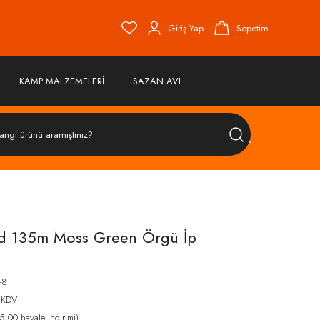
Giriş Yap
Sepetim
KAMP MALZEMELERİ
SAZAN AVI
ÜRÜN
ARA
id 135m Moss Green Örgü İp
-8
 KDV
,00 havale indirimi)