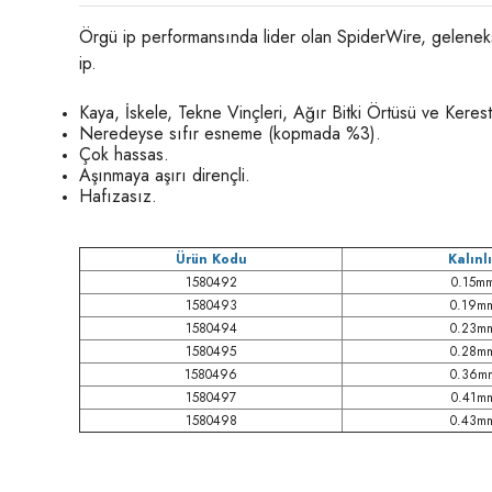
Örgü ip performansında lider olan SpiderWire, geleneks
ip.
Kaya, İskele, Tekne Vinçleri, Ağır Bitki Örtüsü ve Keres
Neredeyse sıfır esneme (kopmada %3).
Çok hassas.
Aşınmaya aşırı dirençli.
Hafızasız.
Ürün Kodu
Kalınl
1580492
0.15m
1580493
0.19m
1580494
0.23m
1580495
0.28m
1580496
0.36m
1580497
0.41m
1580498
0.43m
Bu ürünün fiyat bilgisi, resim, ürün açıklamalarında ve diğer konula