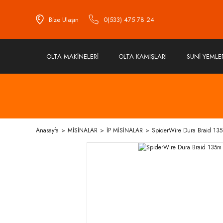
Bize Ulaşın
0(533) 475 78 24
OLTA MAKİNELERİ
OLTA KAMIŞLARI
SUNİ YEMLE
Anasayfa
MİSİNALAR
İP MİSİNALAR
SpiderWire Dura Braid 13