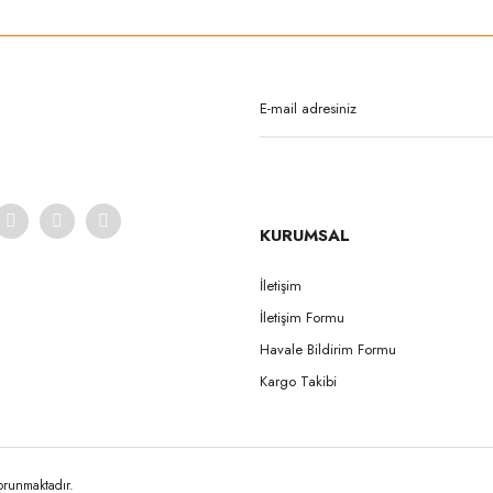
Bu ürüne ilk yorumu siz yapın!
Yorum Yaz
KURUMSAL
İletişim
İletişim Formu
Gönder
Havale Bildirim Formu
Kargo Takibi
korunmaktadır.