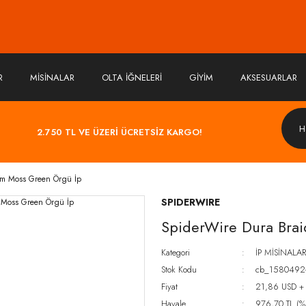
R
MİSİNALAR
OLTA İĞNELERİ
GİYİM
AKSESUARLAR
2.750 TL VE ÜZERİ ÜCRETSİZ KARGO!
5m Moss Green Örgü İp
SPIDERWIRE
SpiderWire Dura Bra
Kategori
İP MİSİNALAR
Stok Kodu
cb_1580492
Fiyat
21,86 USD +
Havale
976,70 TL (%5