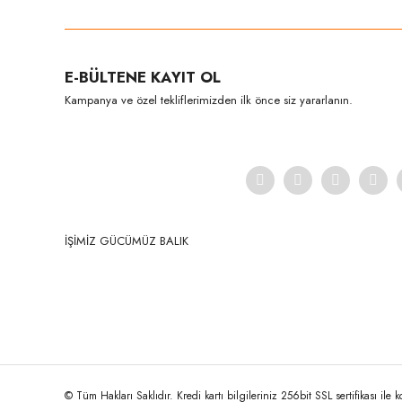
Görüş ve önerileriniz için teşekkür ederiz.
Ürün resmi kalitesiz, bozuk veya görüntülenemiyor.
E-BÜLTENE KAYIT OL
Ürün açıklamasında eksik bilgiler bulunuyor.
Kampanya ve özel tekliflerimizden ilk önce siz yararlanın.
Ürün bilgilerinde hatalar bulunuyor.
Ürün fiyatı diğer sitelerden daha pahalı.
Bu ürüne benzer farklı alternatifler olmalı.
İŞİMİZ GÜCÜMÜZ BALIK
© Tüm Hakları Saklıdır. Kredi kartı bilgileriniz 256bit SSL sertifikası ile 