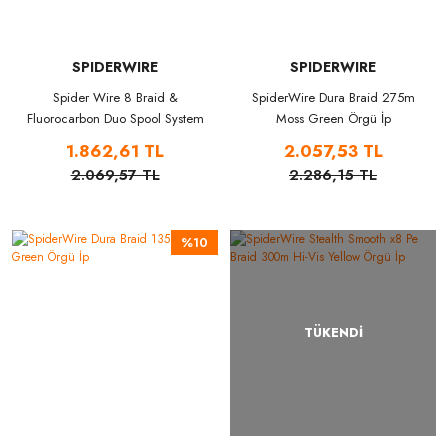
SPIDERWIRE
SPIDERWIRE
Spider Wire 8 Braid &
SpiderWire Dura Braid 275m
Fluorocarbon Duo Spool System
Moss Green Örgü İp
150 & 50m Moss Green/Clear
1.862,61 TL
2.057,53 TL
2.069,57 TL
2.286,15 TL
%10
TÜKENDİ