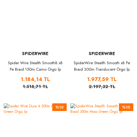
SPIDERWIRE
SPIDERWIRE
Spider Wire Stealth Smooth8 x8
SpiderWire Stealth Smooth x8 Pe
Pe Braid 150m Camo Örgü İp
Braid 300m Translucent Örgü İp
1.184,14 TL
1.977,59 TL
1.315,71 TL
2.197,32 TL
%10
%10