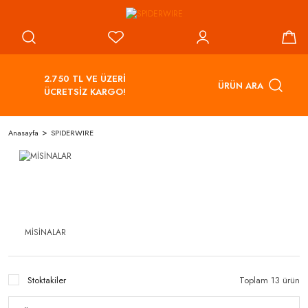
2.750 TL VE ÜZERİ
ÜRÜN ARA
ÜCRETSİZ KARGO!
Anasayfa
SPIDERWIRE
MİSİNALAR
Stoktakiler
Toplam 13 ürün