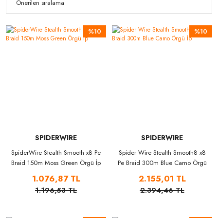
%10
%10
SPIDERWIRE
SPIDERWIRE
SpiderWire Stealth Smooth x8 Pe
Spider Wire Stealth Smooth8 x8
Braid 150m Moss Green Örgü İp
Pe Braid 300m Blue Camo Örgü
İp
1.076,87 TL
2.155,01 TL
1.196,53 TL
2.394,46 TL