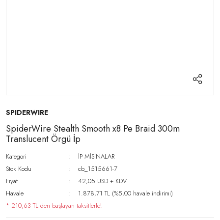
SPIDERWIRE
SpiderWire Stealth Smooth x8 Pe Braid 300m
Translucent Örgü İp
Kategori
İP MİSİNALAR
Stok Kodu
cb_1515661-7
Fiyat
42,05 USD + KDV
Havale
1.878,71 TL (%5,00 havale indirimi)
* 210,63 TL den başlayan taksitlerle!