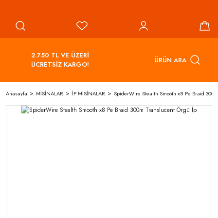
2.750 TL VE ÜZERİ
ÜRÜN ARA
ÜCRETSİZ KARGO!
Anasayfa
MİSİNALAR
İP MİSİNALAR
SpiderWire Stealth Smooth x8 Pe Braid 300m