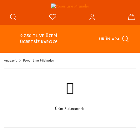
2.750 TL VE ÜZERİ
ÜRÜN ARA
ÜCRETSİZ KARGO!
Anasayfa
Power Lıne Misineler
Ürün Bulunamadı.