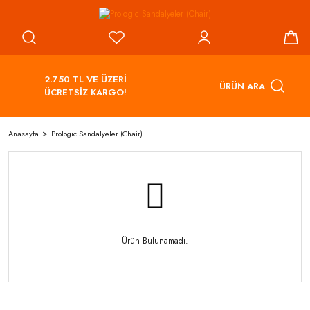
2.750 TL VE ÜZERİ
ÜRÜN ARA
ÜCRETSİZ KARGO!
Anasayfa
Prologıc Sandalyeler (Chair)
Ürün Bulunamadı.